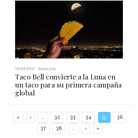
30/04/2021
Redacción
Taco Bell convierte a la Luna en
un taco para su primera campaña
global
«
‹
...
32
33
34
35
36
37
38
...
›
»