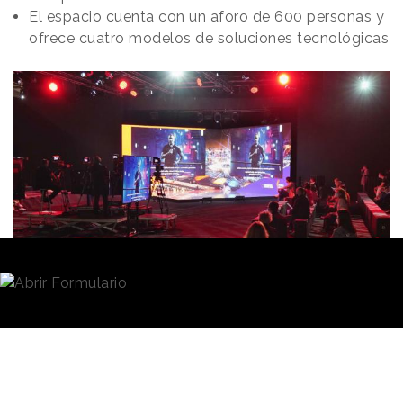
El espacio cuenta con un aforo de 600 personas y
ofrece cuatro modelos de soluciones tecnológicas
Redacción
17/06/2021 · 14:05
La
industria de los eventos
es una de las que
mayores transformaciones ha experimentado a raíz
del impacto de la pandemia. Los meses de