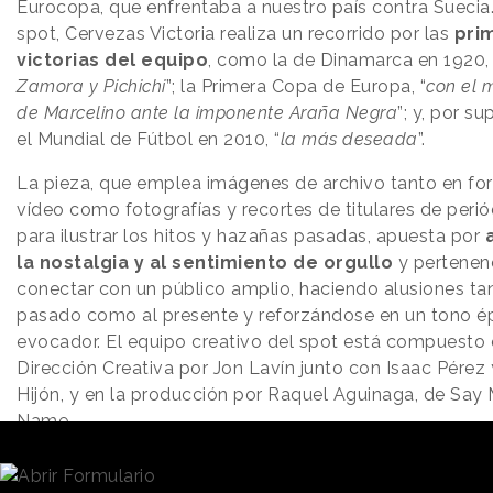
Eurocopa, que enfrentaba a nuestro país contra Suecia.
spot, Cervezas Victoria realiza un recorrido por las
pri
victorias del equipo
, como la de Dinamarca en 1920, 
Zamora y Pichichi
”; la Primera Copa de Europa, “
con el m
de Marcelino ante la imponente Araña Negra
”; y, por su
el Mundial de Fútbol en 2010, “
la más deseada
”.
La pieza, que emplea imágenes de archivo tanto en fo
vídeo como fotografías y recortes de titulares de peri
para ilustrar los hitos y hazañas pasadas, apuesta por
la nostalgia y al sentimiento de orgullo
y pertenen
conectar con un público amplio, haciendo alusiones tan
pasado como al presente y reforzándose en un tono é
evocador. El equipo creativo del spot está compuesto 
Dirección Creativa por Jon Lavín junto con Isaac Pérez
Hijón, y en la producción por Raquel Aguinaga, de Say
Name.
No obstante, y a pesar del discurso futbolístico, la crea
no olvida la marca y establece un paralelismo en su nar