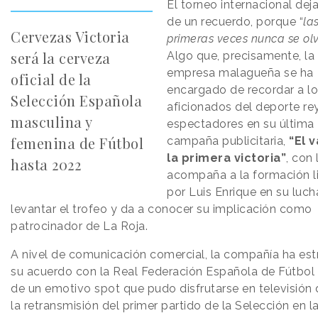
El torneo internacional dej
de un recuerdo, porque “
la
Cervezas Victoria
primeras veces nunca se ol
será la cerveza
Algo que, precisamente, la
empresa malagueña se ha
oficial de la
encargado de recordar a l
Selección Española
aficionados del deporte rey
masculina y
espectadores en su última
femenina de Fútbol
campaña publicitaria,
“El 
la primera victoria”
, con
hasta 2022
acompaña a la formación l
por Luis Enrique en su luch
levantar el trofeo y da a conocer su implicación como
patrocinador de La Roja.
A nivel de comunicación comercial, la compañía ha es
su acuerdo con la Real Federación Española de Fútbol 
de un emotivo spot que pudo disfrutarse en televisión
la retransmisión del primer partido de la Selección en l