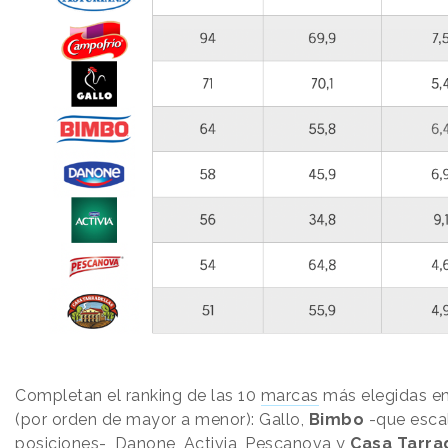
Completan el ranking de las 10
marcas
más elegidas e
(por orden de mayor a menor): Gallo,
Bimbo
-que escal
posiciones-, Danone, Activia, Pescanova y
Casa Tarra