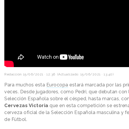
Redacción
15/06/2021 · 12:36
(Actualizado: 15/06/2021 · 13:40)
Para muchos esta
Eurocopa
estará marcada por las pr
veces. Desde jugadores, como Pedri, que debutan con 
Selección Española sobre el césped, hasta marcas, c
Cervezas Victoria
que en esta competición se estre
cerveza oficial de la Selección Española masculina y 
de Fútbol.