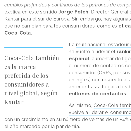
cambios profundos y continuos de los patrones de compr
explica en este sentido
Jorge Folch
, Director General 
Kantar
para el sur de Europa. Sin embargo, hay alguna
que no cambian para los consumidores, como es
el c
Coca-Cola
.
La
multinacional estadoun
ha vuelto a liderar el
ranki
Coca-Cola también
español
, aumentando lig
es la marca
el número de contactos co
consumidor (CRPs, por sus 
preferida de los
en inglés) con respecto al 
consumidores a
anterior, hasta llegar a los
1
nivel global, según
millones de contactos.
Kantar
Asimismo,
Coca-Cola tamb
vuelve a liderar el consum
con un crecimiento en su número de ventas de un +4% 
el año marcado por la pandemia.