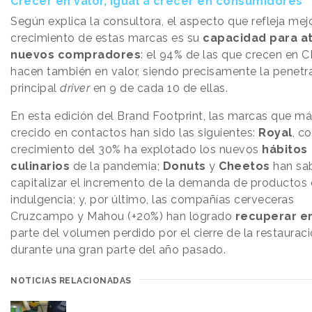
Crecer en valor, igual a crecer en consumidores
Según explica la consultora, el aspecto que refleja mejo
crecimiento de estas marcas es su
capacidad para a
nuevos compradores
: el 94% de las que crecen en C
hacen también en valor, siendo precisamente la penetra
principal
driver
en 9 de cada 10 de ellas.
En esta edición del Brand Footprint, las marcas que m
crecido en contactos han sido las siguientes:
Royal
, c
crecimiento del 30% ha explotado los nuevos
hábitos
culinarios
de la pandemia;
Donuts
y
Cheetos
han sa
capitalizar el incremento de la demanda de productos
indulgencia; y, por último, las compañías cerveceras
Cruzcampo y Mahou (+20%) han logrado
recuperar e
parte del volumen perdido por el cierre de la restaurac
durante una gran parte del año pasado.
NOTICIAS RELACIONADAS