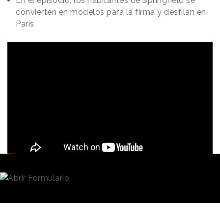
En el episodio, los habitantes de Springfield se
convierten en modelos para la firma y desfilan en
París
Redacción
04/10/2021 · 09:28
Las restricciones a los eventos presenciales
impuestas en todo el mundo por la pandemia
tuvieron uno de sus impactos más visibles en la