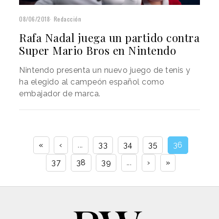
08/06/2018
Redacción
Rafa Nadal juega un partido contra
Super Mario Bros en Nintendo
Nintendo presenta un nuevo juego de tenis y
ha elegido al campeón español como
embajador de marca.
«
‹
...
33
34
35
36
37
38
39
...
›
»