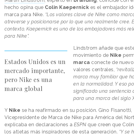
Martin Lindstrom
, experto en
branding
, coincide con e
hecho opina que
Colin Kaepernick
es el embajador id
marca para Nike.
“Los valores clave de Nike como marc
atreverse y posicionarse por lo que uno realmente cree. 
contexto, Kaepernick es uno de los embajadores más re
para Nike”.
Lindstrom añade que est
movimiento de
Nike
permi
Estados Unidos es un
marca
conecte de nuevo
mercado importante,
valores centrales,
“revita
marca muy familiar que h
pero Nike es una
en la normalidad. Y eso p
marca global
significado una sentencia
para una marca del siglo X
Y
Nike
se ha reafirmado en su posición. Gino Fisanotti,
Vicepresidente de Marca de Nike para América del Nort
explicaba en declaraciones a
ESPN
que creen que Colin
los atletas más inspiradores de esta generación.
“Y se 