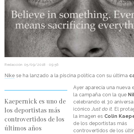
Redacción
05/09/2018 · 09:56
Nike
se ha lanzado a la piscina política con su última
c
Ayer aparecía una nueva 
la campaña con la que
Ni
Kaepernick es uno de
celebrando el 30 aniversa
los deportistas más
icónico
Just do it.
El prota
la imagen es
Colin Kaepe
controvertidos de los
de los deportistas más
últimos años
controvertidos de los últ