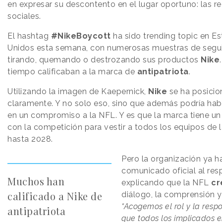
en expresar su descontento en el lugar oportuno: las r
sociales.
El hashtag
#NikeBoycott
ha sido trending topic en E
Unidos esta semana, con numerosas muestras de segu
tirando, quemando o destrozando sus productos
Nike
tiempo calificaban a la marca de
antipatriota
.
Utilizando la imagen de Kaepernick,
Nike
se ha posici
claramente. Y no solo eso, sino que además podría ha
en un compromiso a la NFL. Y es que la marca tiene u
con la competición para vestir a todos los equipos de 
hasta 2028.
Pero la organización ya h
comunicado oficial al res
Muchos han
explicando que la NFL
cr
calificado a Nike de
diálogo, la comprensión y
“Acogemos el rol y la resp
antipatriota
que todos los implicados e