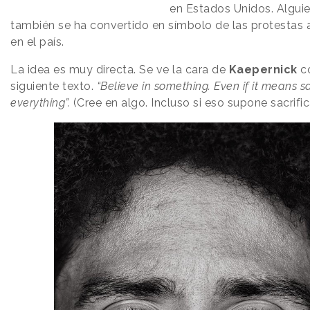
en Estados Unidos. Algui
también se ha convertido en símbolo de las protestas 
en el país.
La idea es muy directa. Se ve la cara de
Kaepernick
co
siguiente texto.
“Believe in something. Even if it means sa
everything”.
(Cree en algo. Incluso si eso supone sacrific