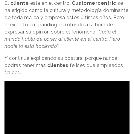
El
cliente
está en el centro.
Customercentric
se
ha erigido como la cultura y metodología dominante
de toda marca y empresa estos últimos años. Pero
el experto en branding es rotundo a la hora de
expresar su opinión sobre el fenómeno:
“Todo el
mundo habla de poner al cliente en el centro. Pero
nadie lo está haciendo”.
Y continúa explicando su postura, porque nunca
podrás tener más
clientes
felices que empleados
felices.