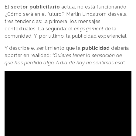
El
sector
publicitario
actual no está funcionando.
¿Cómo será en el futuro? Martin Lindstrom desvela
tres tendencias: la primera, los mensajes
contextuales. La segunda: el
engagement
de la
comunidad. Y, por último, la publicidad experiencial.
Y describe el sentimiento que la
publicidad
debería
aportar en realidad:
“Quieres tener la sensación de
que has perdido algo. A día de hoy no sentimos eso”.