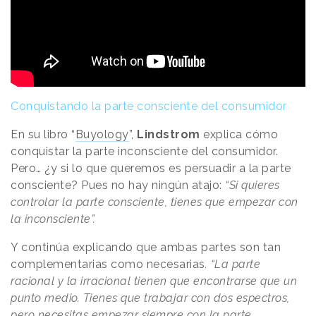
Conquistando la parte consciente del consumidor
En su libro “
Buyology
”,
Lindstrom
explica cómo
conquistar la parte inconsciente del consumidor.
Pero… ¿y si lo que queremos es persuadir a la parte
consciente? Pues no hay ningún atajo:
“Si quieres
controlar la parte consciente, tienes que empezar con
la inconsciente”.
Y continúa explicando que ambas partes son tan
complementarias como necesarias
. “La parte
racional y la irracional tienen que encontrarse que un
punto medio. Tienes que trabajar con dos espectros,
pero necesitas empezar siempre con la parte