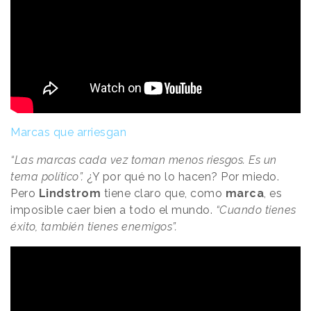
Marcas que arriesgan
“Las marcas cada vez toman menos riesgos. Es un
tema político”.
¿Y por qué no lo hacen? Por miedo.
Pero
Lindstrom
tiene claro que, como
marca
, es
imposible caer bien a todo el mundo.
“Cuando tienes
éxito, también tienes enemigos”.