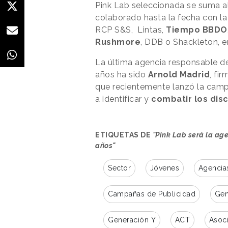
Pink Lab seleccionada se suma a
colaborado hasta la fecha con l
RCP S&S, Lintas,
Tiempo BBDO
Rushmore
, DDB o Shackleton, en
La última agencia responsable d
años ha sido
Arnold Madrid
, fi
que recientemente lanzó la ca
a identificar y
combatir los dis
ETIQUETAS DE
"Pink Lab será la ag
años"
Sector
Jóvenes
Agencia
Campañas de Publicidad
Gen
Generación Y
ACT
Asoci