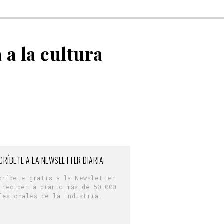
a la cultura
CRÍBETE A LA NEWSLETTER DIARIA
críbete gratis a la Newsletter
 reciben a diario más de 50.000
fesionales de la industria.