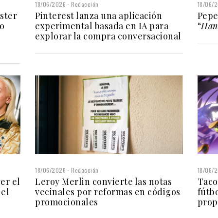
18/06/2026
Redacción
18/06/
ster
Pinterest lanza una aplicación
Pepe
o
experimental basada en IA para
“
Han 
explorar la compra conversacional
18/06/
18/06/2026
Redacción
er el
Taco
Leroy Merlin convierte las notas
 el
fútb
vecinales por reformas en códigos
prop
promocionales