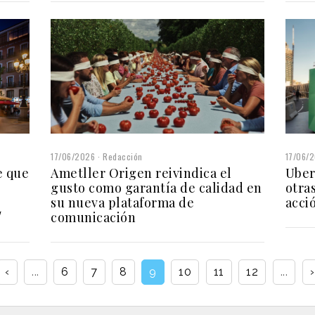
17/06/
17/06/2026
Redacción
Uber
Ametller Origen reivindica el
e que
otra
gusto como garantía de calidad en
acci
su nueva plataforma de
comunicación
l
‹
...
6
7
8
9
10
11
12
...
›