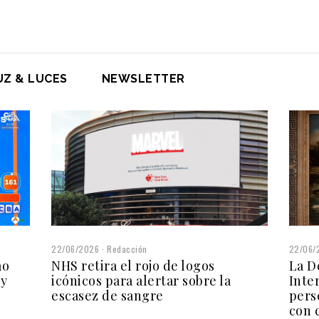
UZ & LUCES
NEWSLETTER
22/06/2026
Redacción
22/06/
mo
NHS retira el rojo de logos
La D
 y
icónicos para alertar sobre la
Inte
escasez de sangre
pers
con 