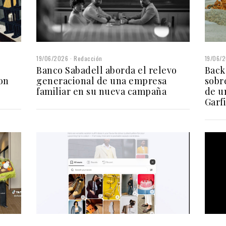
19/06/
19/06/2026
Redacción
Back
Banco Sabadell aborda el relevo
sobr
on
generacional de una empresa
de u
familiar en su nueva campaña
Garf