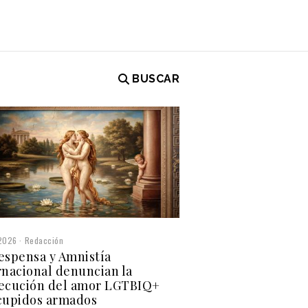
BUSCAR
2026
Redacción
espensa y Amnistía
rnacional denuncian la
ecución del amor LGTBIQ+
cupidos armados