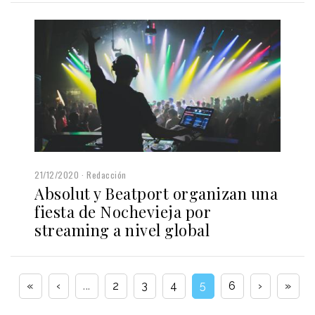
21/12/2020
Redacción
Absolut y Beatport organizan una
fiesta de Nochevieja por
streaming a nivel global
«
‹
...
2
3
4
5
6
›
»