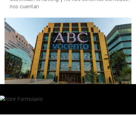
nos cuentan
Redacción
16/02/2021 · 09:10
Justo el mismo día que se daban a conocer l
os 4
candidatos a encargarse de la medición digital en
España
desde
Vocento
, editor de
ABC.es
,
comunicaban que no renovarán con comScore, una