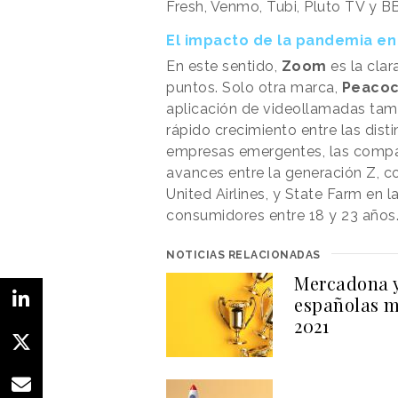
Fresh, Venmo, Tubi, Pluto TV y B
El impacto de la pandemia en 
En este sentido,
Zoom
es la cla
puntos. Solo otra marca,
Peaco
aplicación de videollamadas tam
rápido crecimiento entre las dist
empresas emergentes, las compa
avances entre la generación Z, c
United Airlines, y State Farm en l
consumidores entre 18 y 23 años
NOTICIAS RELACIONADAS
Mercadona y
españolas m
2021