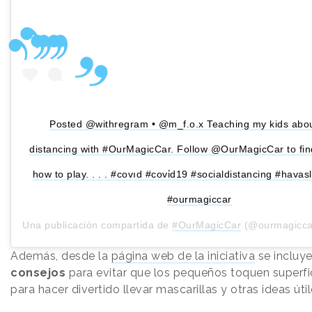
Posted @withregram • @m_f.o.x Teaching my kids abou
distancing with #OurMagicCar. Follow @OurMagicCar to fin
how to play. . . . #covıd #covi̇d19 #socialdistancing #hava
#ourmagiccar
Una publicación compartida de
#OurMagicCar
(@ourmagicca
Además, desde la
página web de la iniciativa
se incluy
consejos
para evitar que los pequeños toquen superfic
para hacer divertido llevar mascarillas y otras ideas útil