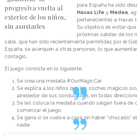
para España ha sido desa
progresiva vuelta al
Havas Life
y
Medea
, a
exterior de los niños,
pertenecientes a Havas 
sin asustarles
Su objetivo es evitar que
próximas salidas de los 
calle, que han sido recientemente permitidas por el Go
España, se acerquen a otras personas, lo que aumentarí
contagio.
El juego consiste en lo siguiente:
Se crea una medalla #OurMagicCar
Se explica a los niños que los coches mágicos o
alrededor de sus conductores, en todas direccion
Se les coloca la medalla cuando salgan fuera de 
comenzar el juego
Se gana si se vuelve a casa sin haber “chocado” e
nadie