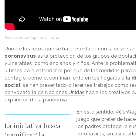
Redacción
24/04/2020 · 10:12
Uno de los retos que se ha presentado con la crisis sani
coronavirus
es la protección de los grupos de pobla
vulnerables, como ancianos y niños. Ante la problemát
últimos para entender el por qué de las medidas para ev
contagio, como el confinamiento en los hogares o la
d
social
, se han presentado diferentes trabajos como re
convocatoria de Naciones Unidas
hacia los creativos pa
expansión de la pandemia.
En este sentido,
#OurMag
juego que pretende hacer
La iniciativa busca
los padres proteger a sus
"gamificar" la
coronavirus, sin asustarl