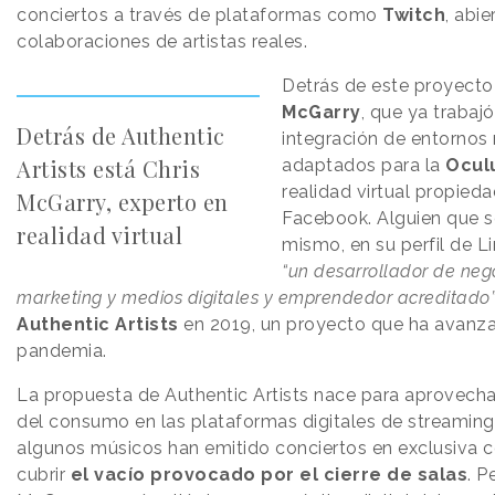
conciertos a través de plataformas como
Twitch
, abi
colaboraciones de artistas reales.
Detrás de este proyecto
McGarry
, que ya trabajó
Detrás de Authentic
integración de entornos
Artists está Chris
adaptados para la
Ocul
realidad virtual propied
McGarry, experto en
Facebook. Alguien que se
realidad virtual
mismo, en su perfil de L
“un desarrollador de nego
marketing y medios digitales y emprendedor acreditado
Authentic Artists
en 2019, un proyecto que ha avanz
pandemia.
La propuesta de Authentic Artists nace para aprovech
del consumo en las plataformas digitales de streamin
algunos músicos han emitido conciertos en exclusiva c
cubrir
el vacío provocado por el cierre de salas
. P