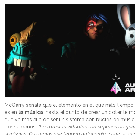
McGarry señala que el elemento en el que más tiempo 
es en
la música
, hasta el punto de crear un potente m
que va más allá de ser un sistema con bucles de mús
por humanos.
“Los artistas virtuales son capaces de ge
sí mismos. Queremos que tengan autonomía y que sean r