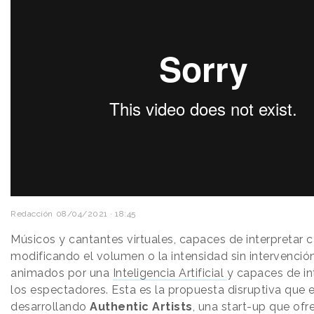
Redacción
08/04/2021 · 18:45
Músicos y cantantes virtuales, capaces de interpretar 
modificando el volumen o la intensidad sin intervenci
animados por una
Inteligencia Artificial
y capaces de in
los espectadores. Esta es la propuesta disruptiva que 
desarrollando
Authentic Artists
, una start-up que ofr