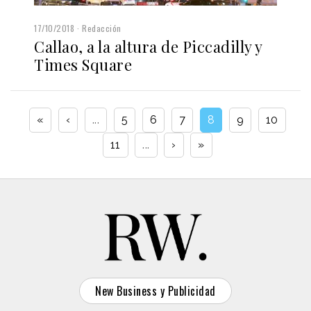
17/10/2018
Redacción
Callao, a la altura de Piccadilly y
Times Square
«
‹
...
5
6
7
8
9
10
11
...
›
»
New Business y Publicidad