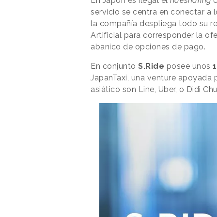
En Japón es ilegal el
ridesharing
c
servicio se centra en conectar a
la compañía despliega todo su r
Artificial para corresponder la 
abanico de opciones de pago.
En conjunto
S.Ride
posee unos
1
JapanTaxi, una venture apoyada p
asiático son Line, Uber, o Didi Chu