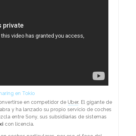
haring en Tokio
onvertirse en competidor de
Uber
. El gigante de
labra y ha lanzado su propio servicio de coches
zcla entre Sony, sus subsidiarias de sistemas
xi
con licencia.