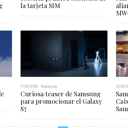
g
la tarjeta SIM
ali
MW
17/02/2016
Redacción
22/01/
de
Curiosa teaser de Samsung
Sam
para promocionar el Galaxy
Cai
S7
Sam