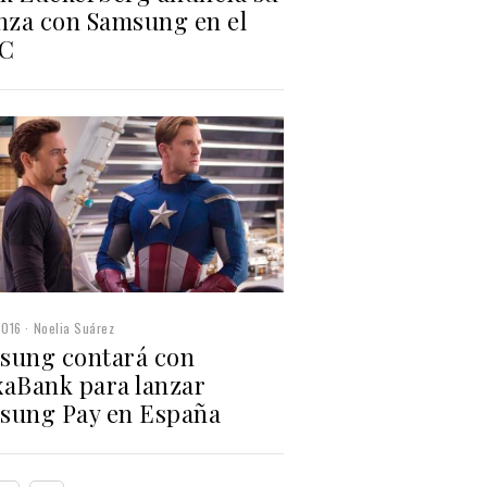
anza con Samsung en el
C
2016
Noelia Suárez
sung contará con
xaBank para lanzar
sung Pay en España