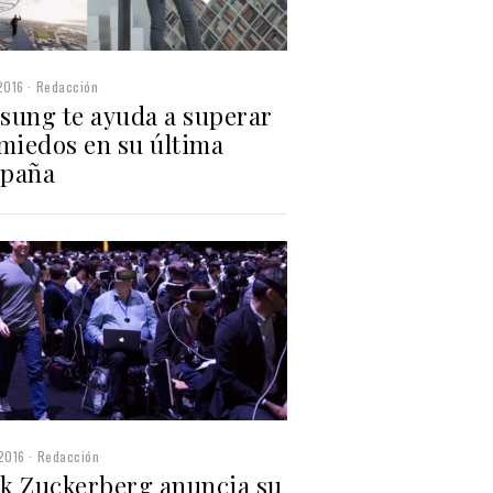
2016
Redacción
sung te ayuda a superar
 miedos en su última
paña
2016
Redacción
k Zuckerberg anuncia su