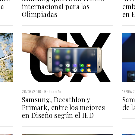
ía
internacional para las
emb
Olimpiadas
en 
20/05/2016
Redacción
16/05/2
Samsung, Decathlon y
Sam
Primark, entre los mejores
de 
en Diseño según el IED