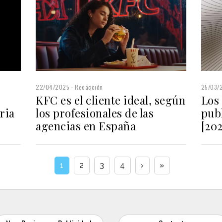
22/04/2025
Redacción
25/03/
KFC es el cliente ideal, según
Los 
ria
los profesionales de las
publ
agencias en España
[202
1
2
3
4
›
»