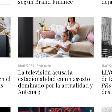
deja
según Brand Finance
01/09/2025
Redacción
31/07/
La televisión acusa la
LLYC
estacionalidad en un agosto
de 
en el
dominado por la actualidad y
PRo
ás
Antena 3
des