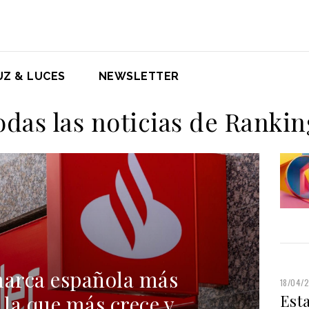
UZ & LUCES
NEWSLETTER
odas las noticias de Rankin
marca española más
18/04/
 la que más crece y
Esta