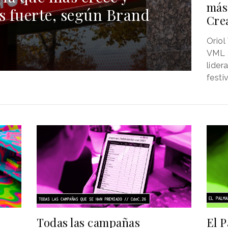
más
 fuerte, según Brand
Cre
Oriol
VML T
lider
festiv
Todas las campañas
El 