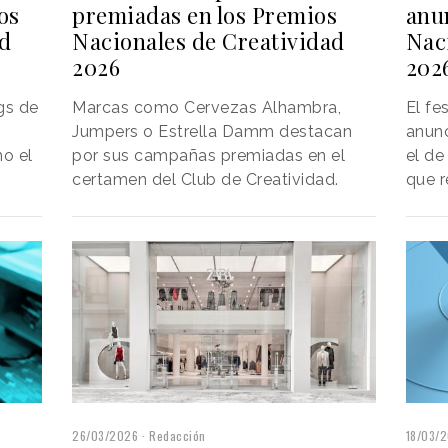
premiadas en los Premios
anu
os
Nacionales de Creatividad
Nac
ad
2026
202
Marcas como Cervezas Alhambra,
El fe
gs de
Jumpers o Estrella Damm destacan
anunc
por sus campañas premiadas en el
el de
o el
certamen del Club de Creatividad.
que 
18/03/
26/03/2026
Redacción