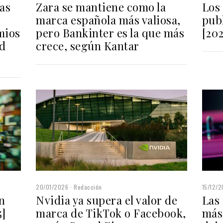
Los 
as
Zara se mantiene como la
publ
marca española más valiosa,
[202
mios
pero Bankinter es la que más
ad
crece, según Kantar
15/12/
20/01/2026
Redacción
Las
n
Nvidia ya supera el valor de
más
5]
marca de TikTok o Facebook,