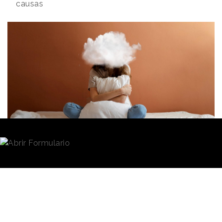
causas
Redacción
31/07/2025 · 07:58
Aborrecer los lunes es un sentimiento común entre
miles de profesionales. Es una sensación, no
obstante, que muchos comienzan a experimentar
incluso antes de que llegue ese día, y que puede
terminar por arruinar sus fines de semana. Es lo que