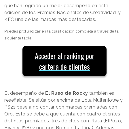
que han logrado un mejor desempeño en esta
edición de los Premios Nacionales de Creatividad; y
KFC una de las marcas más destacadas.
Puedes profundizar en la clasificación completa a través de la
siguiente tabla:
Acceder al ranking por
cartera de clientes
El desempeño de
El Ruso de Rocky
también es
reseñable. Se sitúa por encima de Lola Mullenlowe y
PS21 pese a no contar con marcas premiadas con
Oro. Esto se debe a que cuenta con cuatro clientes
distintos premiados: tres de ellos con Plata (ElPozo,
Bwin y J&B) y uno con Bronce (La Liga). Además,