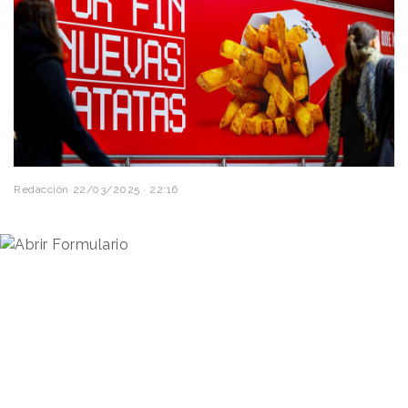
Redacción
22/03/2025 · 22:16
Los
Premios Nacionales de Creatividad
2025,
organizados por el
Club de Creatividad,
ya han
desvelado sus ganadores. En el apartado de
Ideas
se han entregado 42 metales, entre los que destacan
7 Oros
para marcas como Magnum, Samsung o
KFC.
El apartado de
Ideas
, como sucede desde hace
años, analiza y valora la calidad de la idea o