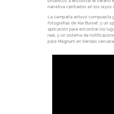
británicos a encontrar el verano 
narrativa centrados en los rayos d
La campaña estuvo compuesta por
fotografías de Ale Burset; y un s
aplicación para encontrar los lug
real, y un sistema de notificaci
para Magnum en tiendas cercanas