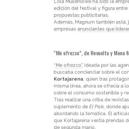
Lola Mullenlowe ha sido la empre
edición del festival y figura ent
propuestas publicitarias.
Además, Magnum también está, ju
empresas
anunciantes que lidera
“Me ofrezco”, de Revuelta y Mono 
“Me ofrezco"
, ideada por las age
buscaba concienciar sobre el co
Kortajarena
, quien tras protago
misma línea, ahora se ofrecía a l
sobre el consumo sostenible y r
Tras realizar una criba de revist
suplemento de
El País
, donde ap
abordando la temática. El artícu
que Kortajarena vestía prendas 
de segunda mano.