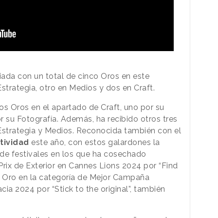
ada con un total de cinco Oros en este
strategia, otro en Medios y dos en Craft.
os Oros en el apartado de Craft, uno por su
or su Fotografía. Además, ha recibido otros tres
Estrategia y Medios. Reconocida también con el
tividad
este año, con estos galardones la
 de festivales en los que ha cosechado
ix de Exterior en Cannes Lions 2024 por “Find
 Oro en la categoría de Mejor Campaña
cia 2024 por “Stick to the original”, también