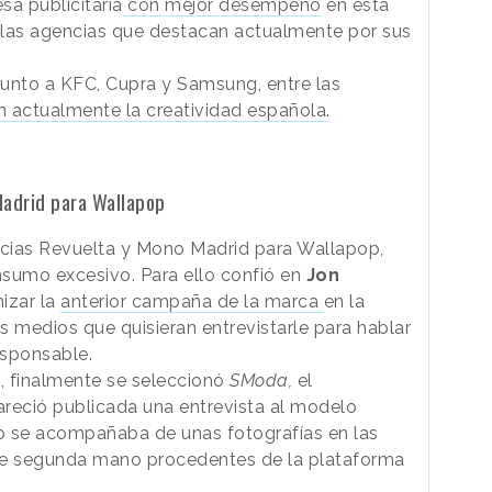
sa publicitaria
con mejor desempeño
en esta
re las agencias que destacan actualmente por sus
nto a KFC, Cupra y Samsung, entre las
n actualmente la creatividad española
.
Madrid para Wallapop
ncias Revuelta y Mono Madrid para Wallapop,
nsumo excesivo. Para ello confió en
Jon
nizar la
anterior campaña de la marca
en la
os medios que quisieran entrevistarle para hablar
esponsable.
as, finalmente se seleccionó
SModa,
el
areció publicada una entrevista al modelo
lo se acompañaba de unas fotografías en las
de segunda mano procedentes de la plataforma