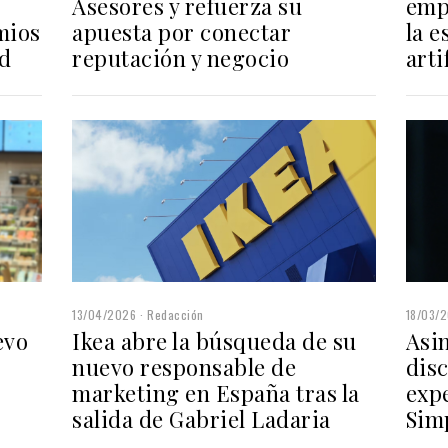
emp
Asesores y refuerza su
mios
la e
apuesta por conectar
ad
arti
reputación y negocio
13/04/2026
Redacción
18/03/
Ikea abre la búsqueda de su
evo
Asi
nuevo responsable de
disc
marketing en España tras la
expe
salida de Gabriel Ladaria
Sim