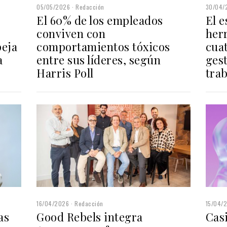
30/04/
05/05/2026
Redacción
El 
El 60% de los empleados
her
conviven con
cua
comportamientos tóxicos
peja
gest
entre sus líderes, según
a
tra
Harris Poll
15/04/
16/04/2026
Redacción
as
Casi
Good Rebels integra