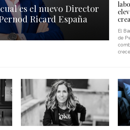
labo
cual es el nuevo Director
elev
 Pernod Ricard España
crea
El Ba
de Pw
comb
crece