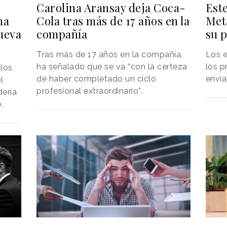
Carolina Aransay deja Coca-
Este
Cola tras más de 17 años en la
Met
na
compañía
su p
ueva
Tras más de 17 años en la compañía,
Los 
ha señalado que se va “con la certeza
los p
 los
de haber completado un ciclo
envia
l
profesional extraordinario”.
dería
.