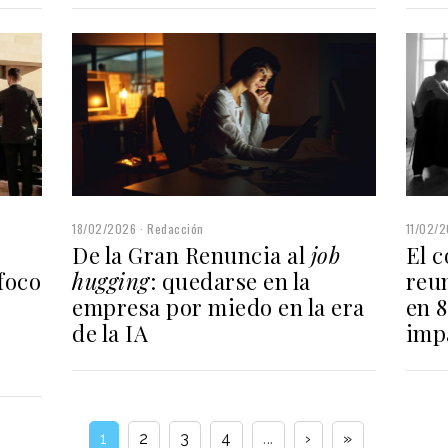
11/02/
18/02/2026
Redacción
El c
De la Gran Renuncia al
job
reun
hugging
: quedarse en la
 foco
en 8
empresa por miedo en la era
imp
de la IA
1
2
3
4
...
›
»