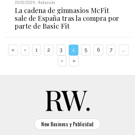
25/03/2024
Redacción
La cadena de gimnasios McFit
sale de España tras la compra por
parte de Basic Fit
«
‹
1
2
3
4
5
6
7
...
›
»
New Business y Publicidad