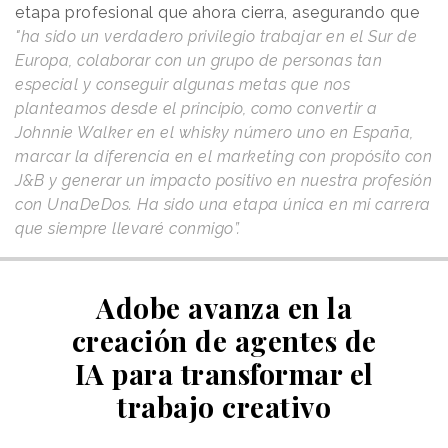
etapa profesional que ahora cierra, asegurando que
"ha sido un verdadero privilegio trabajar en el Sur de
Europa, colaborar con un grupo de personas tan
especial y conseguir algunas metas que nos
planteamos desde el principio, como convertir a
Johnnie Walker en el whisky número uno en España,
marcar la diferencia en el marketing con propósito con
J&B y generar un impacto positivo en nuestra profesión
con UnaDeDos. Ha sido una etapa única en mi carrera
que siempre llevaré conmigo”.
Adobe avanza en la
creación de agentes de
IA para transformar el
trabajo creativo