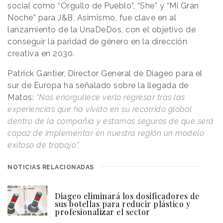
social como “Orgullo de Pueblo”, “She” y “Mi Gran
Noche” para J&B. Asimismo, fue clave en al
lanzamiento de la UnaDeDos, con el objetivo de
conseguir la paridad de género en la dirección
creativa en 2030.
Patrick Gantier, Director General de Diageo para el
sur de Europa ha señalado sobre la llegada de
Matos:
“Nos enorgullece verlo regresar tras las
experiencias que ha vivido en su recorrido global
dentro de la compañía y estamos seguros de que será
capaz de implementar en nuestra región un modelo
exitoso de trabajo”.
NOTICIAS RELACIONADAS
Diageo eliminará los dosificadores de
sus botellas para reducir plástico y
profesionalizar el sector