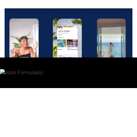
Redacción
17/09/2024 · 09:39
Muchas personas acuden a las rede sociales a la
hora de inspirarse o buscar información para
planificar
un viaje
. Las experiencia de otros usuarios
o creadores de contenido pueden ayudar a descubrir
restaurantes, hoteles o actividades de interés en los
destinos turísticos. Algo de lo que son conscientes