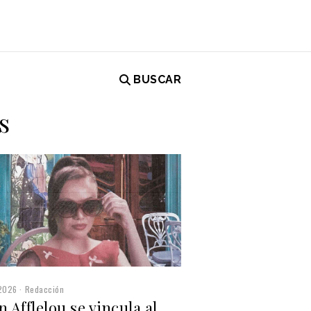
BUSCAR
s
2026
Redacción
n Afflelou se vincula al