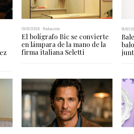
19/01/2026
Redacción
19/01/
El bolígrafo Bic se convierte
Bale
en lámpara de la mano de la
bal
firma italiana Seletti
junt
iez