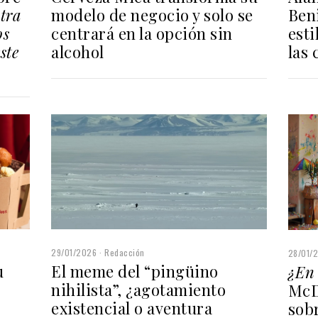
modelo de negocio y solo se
Ben
tra
centrará en la opción sin
esti
os
alcohol
las
ste
29/01/2026
Redacción
28/01/
El meme del “pingüino
u
¿En 
nihilista”, ¿agotamiento
McD
existencial o aventura
sob