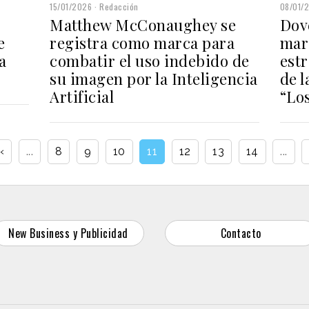
08/01/
15/01/2026
Redacción
Dov
Matthew McConaughey se
mar
registra como marca para
e
est
combatir el uso indebido de
a
de 
su imagen por la Inteligencia
“Lo
Artificial
‹
...
8
9
10
11
12
13
14
...
New Business y Publicidad
Contacto