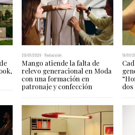
20/01/2026
Redacción
19/01/
Mango atiende la falta de
Cadb
 de
relevo generacional en Moda
gen
ook,
con una formación en
“Ho
patronaje y confección
dos