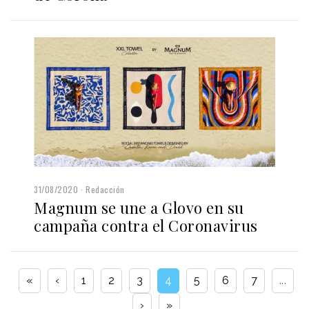
31/08/2020
Redacción
Magnum se une a Glovo en su
campaña contra el Coronavirus
«
‹
1
2
3
4
5
6
7
...
›
»