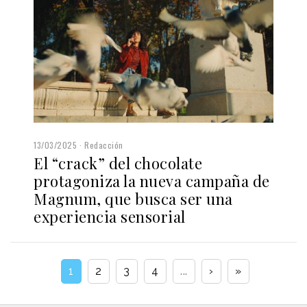
13/03/2025
Redacción
El “crack” del chocolate
protagoniza la nueva campaña de
Magnum, que busca ser una
experiencia sensorial
1
2
3
4
...
›
»