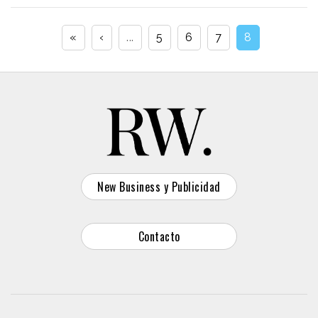
«
‹
...
5
6
7
8
New Business y Publicidad
Contacto