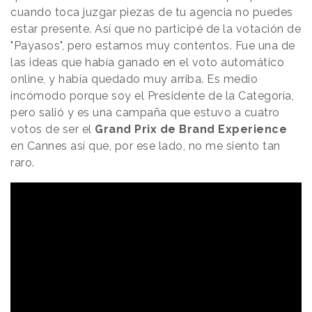
cuando toca juzgar piezas de tu agencia no puedes
estar presente. Así que no participé de la votación de
"Payasos", pero estamos muy contentos. Fue una de
las ideas que había ganado en el voto automático
online, y había quedado muy arriba. Es medio
incómodo porque soy el Presidente de la Categoría,
pero salió y es una campaña que estuvo a cuatro
votos de ser el
Grand Prix de Brand Experience
en Cannes así que, por ese lado, no me siento tan
raro.