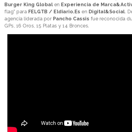
Burger King Global
en
Experiencia de Marca&Acti
flag” para
FELGTB / Eldiario.Es
en
Digital&Social
. D
agencia liderada por
Pancho Cassis
fue reconocida du
GPs, 16 Oros, 15 Platas y 14 Bronces.