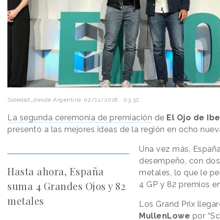
Soledad_desde Argentina
02/11/2018 · 03:32
La segunda ceremonia de premiación
de
El Ojo de Ib
presentó a las mejores ideas de la región en ocho nuev
Una vez más, España
desempeño, con do
Hasta ahora, España
metales, lo que le p
suma 4 Grandes Ojos y 82
4 GP y 82 premios en 
metales
Los Grand Prix llega
MullenLowe
por “Sc