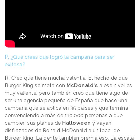
P.
¿Qué crees que logró la campaña para ser
exitosa?
R.
Creo que tiene mucha valentía. El hecho de que
Burger King se meta con
McDonald's
a ese nivel es
muy valiente, pero también creo que tiene algo de
ser una agencia pequeña de España que hace una
campaña que se aplica en 35 países y que termina
convenciendo a más de 110.000 personas a que
cambien sus planes de
Halloween
y vayan
disfrazados de Ronald McDonald a un local de
Burger King. La gente también premia eso. La escala