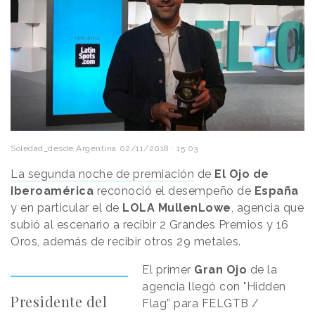
Soledad_desde Argentina
02/11/2018 · 15:03
La segunda noche de premiación
de
El
Ojo
de
Iberoamérica
reconoció el desempeño de
España
y en particular el de
LOLA
MullenLowe
, agencia que
subió al escenario a recibir 2 Grandes Premios y 16
Oros, además de recibir otros 29 metales.
El primer
Gran
Ojo
de la
agencia llegó con "Hidden
Presidente del
Flag” para FELGTB /