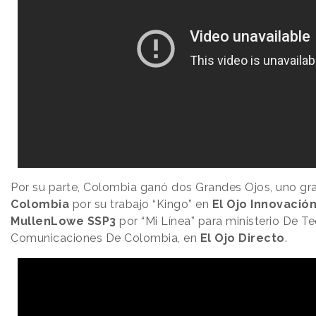
Por su parte, Colombia ganó dos Grandes Ojos, uno gr
Colombia
por su trabajo “Kingo” en
El Ojo
Innovació
MullenLowe
SSP3
por “Mi Línea” para ministerio De T
Comunicaciones De Colombia, en
El Ojo Directo
.