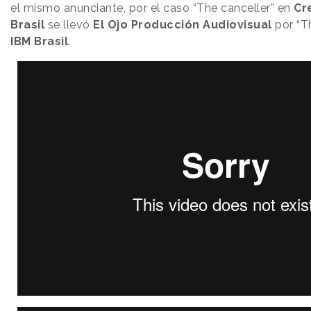
el mismo anunciante, por el caso “The canceller” en
Cr
Brasil
se llevó
El Ojo Producción Audiovisual
por “Th
IBM Brasil
.