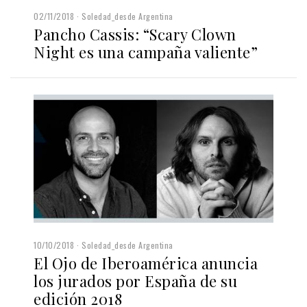
02/11/2018
Soledad_desde Argentina
Pancho Cassis: “Scary Clown
Night es una campaña valiente”
10/10/2018
Soledad_desde Argentina
El Ojo de Iberoamérica anuncia
los jurados por España de su
edición 2018