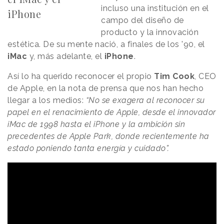
incluso una institución en el
iPhone
campo del diseño de
producto y la innovación
estética. De su mente nació, a finales de los '90, el
iMac
y, más adelante, el
iPhone
.
Así lo ha querido reconocer el propio
Tim
Cook
, CEO
de Apple, en la nota de prensa que nos han hecho
llegar a los medios:
“No se exagera al reconocer su
papel en el renacimiento de Apple, desde el innovador
iMac de 1998 hasta el iPhone y la ambición sin
precedentes de Apple Park, donde recientemente ha
estado poniendo tanta energía y cuidado”.