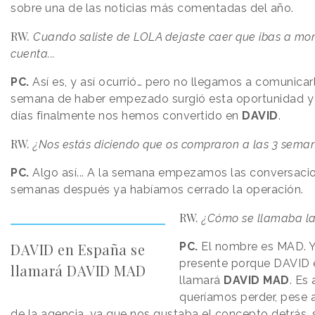
sobre una de las noticias más comentadas del año.
RW.
Cuando saliste de LOLA dejaste caer que ibas a mon
cuenta...
PC.
Así es, y así ocurrió… pero no llegamos a comunicar
semana de haber empezado surgió esta oportunidad y
días finalmente nos hemos convertido en
DAVID
.
RW.
¿Nos estás diciendo que os compraron a las 3 sema
PC.
Algo así... A la semana empezamos las conversacio
semanas después ya habíamos cerrado la operación.
RW.
¿Cómo se llamaba la
DAVID en España se
PC.
El nombre es MAD. Y
presente porque DAVID 
llamará DAVID MAD
llamará
DAVID MAD
. Es
queríamos perder, pese a
de la agencia, ya que nos gustaba el concepto detrás, 