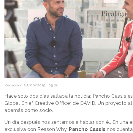
Redacción
28/06/2019 · 09:26
Hace solo dos días saltaba la noticia:
Pancho Cassis es
Global Chief Creative Officer de DAVID
. Un proyecto al
además como socio.
Un día después nos sentamos a hablar con él. En una e
exclusiva con Reason Why,
Pancho Cassis
nos cuenta