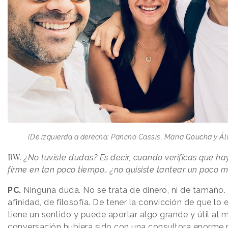
(De izquierda a derecha: Pancho Cassis, María
Goucha
y Ál
RW.
¿No tuviste dudas? Es decir, cuando verificas que hay
firme en tan poco tiempo… ¿no quisiste tantear un poco 
PC.
Ninguna duda. No se trata de dinero, ni de tamaño. 
afinidad, de filosofía. De tener la convicción de que lo
tiene un sentido y puede aportar algo grande y útil al m
conversación hubiera sido con una consultora enorme 