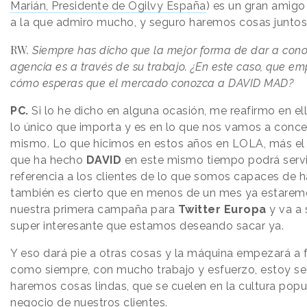
Marián, Presidente de Ogilvy España
) es un gran amigo
a la que admiro mucho, y seguro haremos cosas juntos
RW.
Siempre has dicho que la mejor forma de dar a con
agencia es a través de su trabajo. ¿En este caso, que em
cómo esperas que el mercado conozca a DAVID MAD?
PC.
Si lo he dicho en alguna ocasión, me reafirmo en ell
lo único que importa y es en lo que nos vamos a conce
mismo. Lo que hicimos en estos años en LOLA, más el 
que ha hecho
DAVID
en este mismo tiempo podrá serv
referencia a los clientes de lo que somos capaces de h
también es cierto que en menos de un mes ya estare
nuestra primera campaña para
Twitter Europa
y va a 
super interesante que estamos deseando sacar ya.
Y eso dará pie a otras cosas y la máquina empezará a f
como siempre, con mucho trabajo y esfuerzo, estoy s
haremos cosas lindas, que se cuelen en la cultura popu
negocio de nuestros clientes.