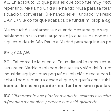
PC.
En absoluto, lo que pasa es que todo fue muy
“ma
repentino. Me llamó un día Fernando Musa para tantea
situación, conversar... (Fernando es el Fundador y Pres
DAVID) y le conté que acababa de fundar mi propia
ag
Me escuchó atentamente y cuando pensaba que segui
hablando un rato más largo me dijo que se iba coger un
siguiente desde São Paulo a Madrid para seguirla en pe
RW.
¿Y así fue?
PC.
Tal como te lo cuento. En un día estábamos senta
terraza en Madrid hablando de nuestra visión del futur
industria: equipos más pequeños, relación directa con los
sobre todo el mantra desde el que yo quería construir l
buenas ideas no pueden costar lo mismo que las
RW.
Últimamente ese planteamiento lo venimos escuch
diferentes momentos y parece que está gustando…