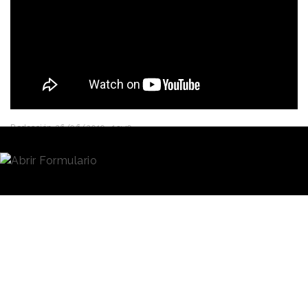
Redacción
26/06/2019 · 13:49
El ministerio de Sanidad
español ha presentado
“Ganas”, su nueva
campaña
para concienciar acerca
del uso de preservativo
entre los
jóvenes
para la
prevención de Infecciones de Transmisión Sexual.
Creada por la agencia
independiente
Indira
, la
La campaña
campaña utiliza un tono
refuerza su
claro y directo para
transmitir el mensaje:
“Es
concepto con el