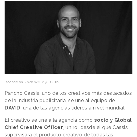
Redacción
26/06/2019 · 14:16
Pancho Cassis
, uno de los creativos más destacados
de la industria publicitaria, se une al equipo de
DAVID
, una de las agencias líderes a nivel mundial.
El creativo se une a la agencia como
socio y Global
Chief Creative Officer
, un rol desde el que Cassis
supervisará el producto creativo de todas las