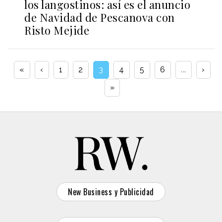
los langostinos: así es el anuncio
de Navidad de Pescanova con
Risto Mejide
«
‹
1
2
3
4
5
6
...
›
»
New Business y Publicidad