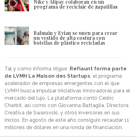
Nike y Alipay colaboran en un
esta iniciativa sobre la sexualización
programa de reciclaje de zapatillas
de las mujeres en los videojuegos
Balmain y Evian se unen para crear
Tomás Ostiglia
, Director Creativo Ejecutivo de
un vestido de alta costura con
botellas de plástico recicladas
LOLA MullenLowe Madrid, señala por su parte: “
El
papel tóxico que solían jugar la televisión o las
películas en la cultura ahora también se encuentra en
el mundo de los videojuegos. Desde muy temprana
Tal y como informa
Vogue
,
Reflaunt forma parte
edad, millones de niñas están expuestas a los
de LVMH La Maison des Startups
, el programa
estereotipos de belleza que retratan. El proyecto Real
acelerador de empresas emergentes con el que
Virtual Beauty demuestra lo difícil que es para las
LVMH busca impulsar iniciativas innovadoras para el
mujeres y las niñas ver una representación real en el
mercado del lujo. La plataforma contó Cédric
mundo de los juegos”.
Charbit, así como con Giovanna Battaglia, Directora
Creativa de Swarovski, y otros inversores en sus
inicios. En agosto de este año consiguió recaudar 11
millones de dólares en una ronda de financiación.