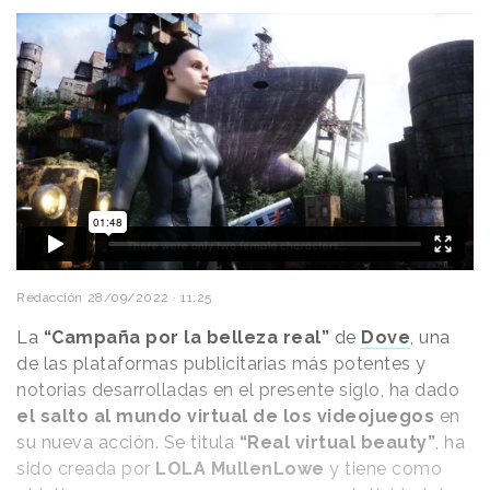
Redacción
28/09/2022 · 11:25
La
“Campaña por la belleza real”
de
Dove
, una
de las plataformas publicitarias más potentes y
notorias desarrolladas en el presente siglo, ha dado
el salto al mundo virtual de los videojuegos
en
su nueva acción. Se titula
“Real virtual beauty”
, ha
sido creada por
LOLA MullenLowe
y tiene como