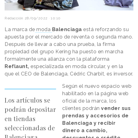
Redacción
28/09/2022 · 10:10
La marca de
moda
Balenciaga
está reforzando su
apuesta por el mercado de reventa o segunda mano.
Después de llevar a cabo una prueba, la firma
propiedad del grupo Kering ha puesto en marcha
formalmente una alianza con la plataforma
Reflaunt,
especializada en moda circular, y en la
que el CEO de Balenciaga, Cédric Charbit, es inversor.
Proyecto educativo
El lanzamiento de “Real Virtual Beauty” se
Según el nuevo espacio web
complementa con varias iniciativas que
la marca
habilitado en la página web
propiedad de Unilever
ha puesto en marcha en
Los artículos se
oficial de la marca, los
colaboración con Unreal Engine. Una de ellas es el
podrán depositar
clientes podrán
vender sus
programa educativo “
Real Beauty in Games”
, cuyo
prendas y accesorios de
en tiendas
objetivo es redefinir la representación de la imagen
Balenciaga y recibir
seleccionadas de
de las mujeres y niñas en los videojuegos. Asimismo,
dinero a cambio,
Dove ha puesto en marcha
SuperU Story,
un juego
Balenciaga
descuentos o crédito