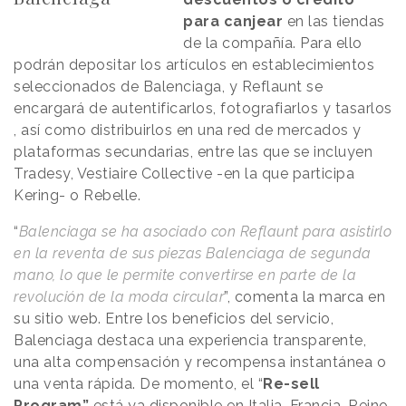
ubicado en el mundo virtual de
Roblox
que, según la
para canjear
en las tiendas
marca, equipa a las niñas con las herramientas que
de la compañía. Para ello
necesitan para ayudar a combatir
los cánones de
podrán depositar los artículos en establecimientos
belleza irreales
y para reforzar su autoestima.
seleccionados de Balenciaga, y Reflaunt se
encargará de autentificarlos, fotografiarlos y tasarlos
, así como distribuirlos en una red de mercados y
plataformas secundarias, entre las que se incluyen
Tradesy, Vestiaire Collective -en la que participa
Kering- o Rebelle.
“
Balenciaga se ha asociado con Reflaunt para asistirlo
en la reventa de sus piezas Balenciaga de segunda
mano, lo que le permite convertirse en parte de la
revolución de la moda circular
”, comenta la marca en
su sitio web. Entre los beneficios del servicio,
Balenciaga destaca una experiencia transparente,
una alta compensación y recompensa instantánea o
una venta rápida. De momento, el “
Re-sell
“Dove cree que la belleza debe ser una fuente de
Program”
está ya disponible en Italia, Francia, Reino