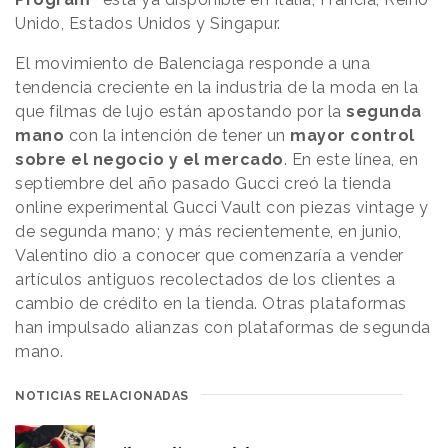
confianza, no de ansiedad, en todos los aspectos de
Unido, Estados Unidos y Singapur.
la vida, tanto reales como virtuales”,
dice en relación
El movimiento de Balenciaga responde a una
con la campaña
Leandro Barreto
, Vicepresidente
tendencia creciente en la industria de la moda en la
Global de Dove.
que filmas de lujo están apostando por la
segunda
Si bien la industria de los juegos ha logrado avances
mano
con la intención de tener un
mayor control
significativos para ser más inclusiva, es necesario
sobre el negocio y el mercado
. En este línea, en
acelerar el progreso para desafiar las estrechas
septiembre del año pasado Gucci creó la tienda
definiciones de belleza que aún son visibles en el
online experimental Gucci Vault con piezas vintage y
mundo virtual”.
de segunda mano; y más recientemente, en junio,
Valentino dio a conocer que comenzaría a vender
NOTICIAS RELACIONADAS
artículos antiguos recolectados de los clientes a
cambio de crédito en la tienda. Otras plataformas
Según Kantar, las españolas son las
han impulsado alianzas con plataformas de segunda
internautas europeas que más juegan
a videojuegos
mano.
NOTICIAS RELACIONADAS
Personajes masculinos animados
como los femeninos: así conciencia