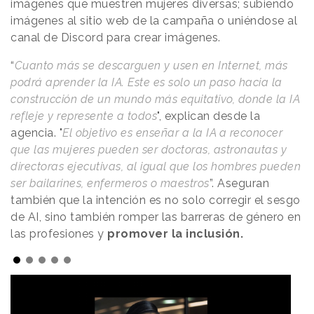
imágenes que muestren mujeres diversas; subiendo
imágenes al sitio web de la campaña o uniéndose al
canal de Discord para crear imágenes.
“
Cuanto más se descarguen y usen en Internet, más
podrá aprender la IA. Este es solo un paso hacia la
construcción de un mundo más equitativo, donde la IA
refleje y represente a todos
", explican desde la
agencia. "
El objetivo es enseñar a la IA a reconocer
que las mujeres pueden ser doctoras, astronautas y
directoras ejecutivas, al igual que los hombres pueden
ser bailarines, enfermeros o maestros
”. Aseguran
también que la intención es no solo corregir el sesgo
de AI, sino también romper las barreras de género en
las profesiones y
promover la inclusión.