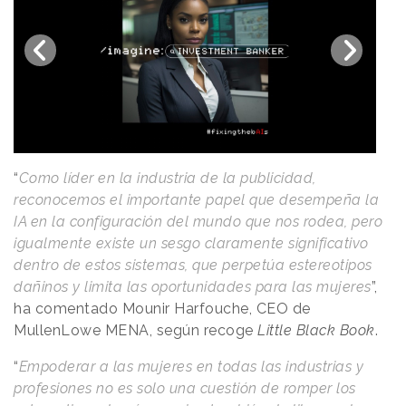
“
Como líder en la industria de la publicidad,
reconocemos el importante papel que desempeña la
IA en la configuración del mundo que nos rodea, pero
igualmente existe un sesgo claramente significativo
dentro de estos sistemas, que perpetúa estereotipos
dañinos y limita las oportunidades para las mujeres
”,
ha comentado Mounir Harfouche, CEO de
MullenLowe MENA, según recoge
Little Black Book
.
“
Empoderar a las mujeres en todas las industrias y
profesiones no es solo una cuestión de romper los