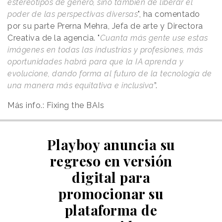
estereotipos de género, sino también de liberar el
poder de las perspectivas diversas
", ha comentado
por su parte Prerna Mehra, Jefa de arte y Directora
Creativa de la agencia. "
Cuanta más gente use estas
imágenes en todas las industrias y profesiones, más
oportunidades habrá para que la IA aprenda y
evolucione, dando forma al futuro de la tecnología de
una manera más equitativa e inclusiva
”.
Más info.: Fixing the BAIs
Playboy anuncia su
regreso en versión
digital para
promocionar su
plataforma de