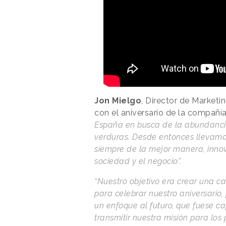
Jon Mielgo
, Director de Marketi
con el aniversario de la compañí
España en busca de la abundancia 
verduras. Desde entonces llevamo
siempre de la mejor manera, inno
sociedad y el negocio”.
“Nuestro objetivo era crear una 
para celebrar nuestro aniversario,
un enfoque al futuro, que fuese c
transmitir nuestra misión para los