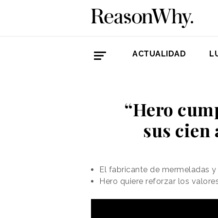
ACTUALIDAD
L
“Hero cump
sus cien
El fabricante de mermeladas y
Hero quiere reforzar los valor