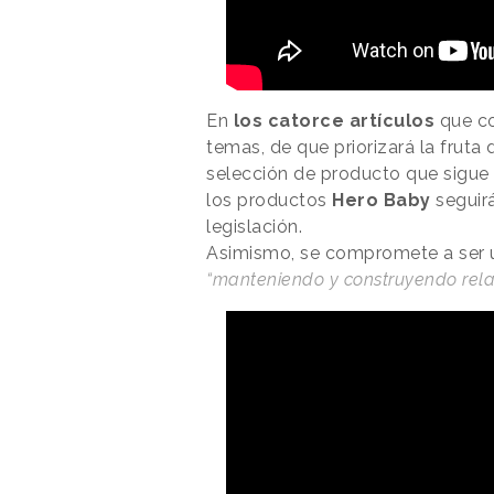
En
los catorce artículos
que co
temas, de que priorizará la fruta 
selección de producto que sigue 
los productos
Hero Baby
seguirá
legislación.
Asimismo, se compromete a ser
“manteniendo y construyendo relac