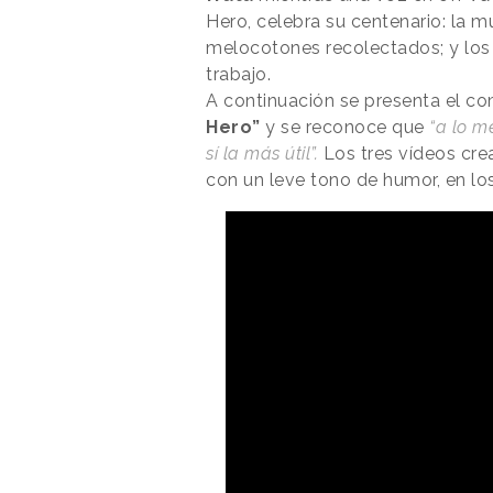
Hero, celebra su centenario: la mú
melocotones recolectados; y los 
trabajo.
A continuación se presenta el 
Hero”
y se reconoce que
“a lo m
sí la más útil”.
Los tres vídeos cre
con un leve tono de humor, en 