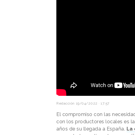
Redacción
19/04/2022 · 17:57
El compromiso con las necesidad
con los productores locales es l
años de su llegada a España.
La