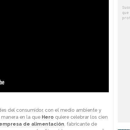
Sus
que
pro
es del consumidor, con el medio ambiente y
a manera en la que
Hero
quiere celebrar los cien
 empresa de alimentación
, fabricante de