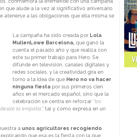
ños, conmemora la efémeride con una campaña
ón que alude a la vez al significativo aniversario
e atenerse a las obligaciones que ella misma se
La campaña ha sido creada por
Lola
MullenLowe Barcelona,
que ganó la
cuenta el pasado año y que realiza con
este su primer trabajo para Hero. Se
V
difunde en televisión, canales digitales y
redes sociales, y la creatividad gira en
torno a la idea de que
Hero no va hacer
ninguna fiesta
por sus primeros cien
años en el mercado español, sino que la
celebración se centra en reforzar
”los
 desde la empatía”,
tal y como expresa en un
 muestra a
unos agricultores recogiendo
explicando que esa es la fiesta con la que