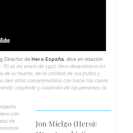
ng Director de
Hero España
, dice en relación
a:
“El 20 de enero de 1922, Hero desembarcó en
de su huerta, de la calidad de sus frutas y
s cien años comprometidos con hacer las cosas
vando, creyendo y cuidando de las personas, la
campaña
 pero con
apaz de
Jon Mielgo (Hero):
 próximos