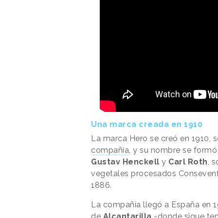
Una marca creada en 1910
La marca Hero se creó en 1910, s
compañía
, y su nombre se formó 
Gustav Henckell
y
Carl Roth
, 
vegetales procesados Consevenfa
1886.
La compañía llegó a España en 19
de
Alcantarilla
-donde sigue te