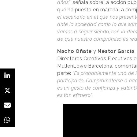
años”
, señala sobre la acción publ
que ha puesto en marcha la com
el escenario en el que nos prese
ante la sociedad como lo que som
vamos a seguir siendo, con la dem
de que nuestro compromiso es real
Nacho Oñate
y
Nestor García
,
Directores Creativos Ejecutivos 
MullenLowe Barcelona, comentan
parte:
“Es probablemente una de 
participado. Comprometerse a hac
es un gesto de confianza y valent
es tan efímero”.