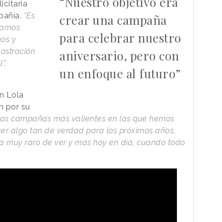
“Nuestro objetivo era
icitaria
pañía.
“Es
crear una campaña
ntamos
para celebrar nuestro
os y
ostración
aniversario, pero con
”.
un enfoque al futuro”
en Lola
 por su
las campañas más valientes en las que hemos
er algo tan de verdad para los próximos años,
ía muy raro de ver y más hoy en día, cuando todo