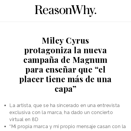
Miley Cyrus
protagoniza la nueva
campaña de Magnum
para enseñar que “el
placer tiene más de una
capa”
La artista, que se ha sincerado en una entrevista
exclusiva con la marca, ha dado un concierto
virtual en 8D
“Mi propia marca y mi propio mensaje casan con la