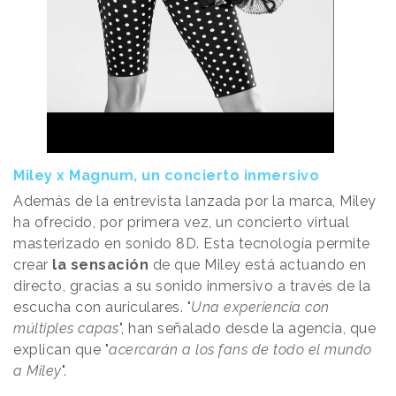
Miley x Magnum, un concierto inmersivo
Además de la entrevista lanzada por la marca, Miley
ha ofrecido, por primera vez, un concierto virtual
masterizado en sonido 8D. Esta tecnología permite
crear
la sensación
de que Miley está actuando en
directo, gracias a su sonido inmersivo a través de la
escucha con auriculares. "
Una experiencia con
múltiples capas
", han señalado desde la agencia, que
explican que "
acercarán a los fans de todo el mundo
a Miley
".