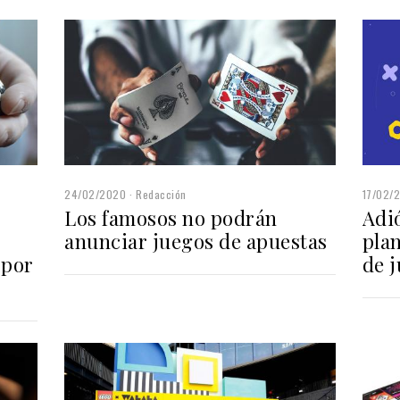
24/02/2020
Redacción
17/02/
Los famosos no podrán
Adió
anunciar juegos de apuestas
plan
 por
de 