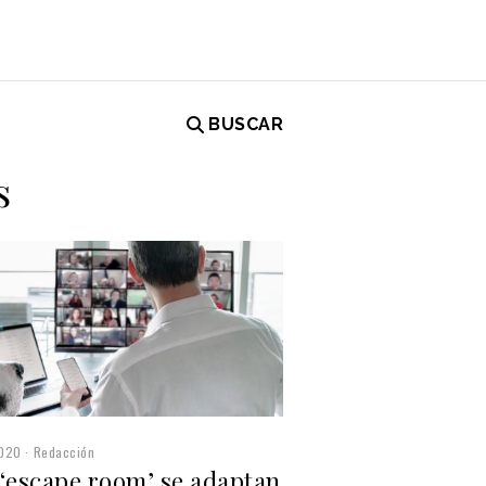
BUSCAR
s
2020
Redacción
 ‘escape room’ se adaptan