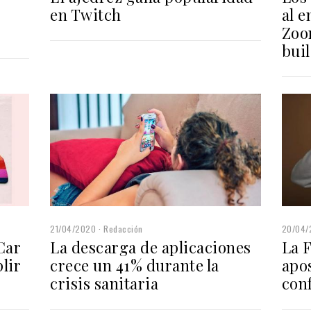
en Twitch
al e
Zoo
bui
21/04/2020
Redacción
20/04/
Car
La descarga de aplicaciones
La F
lir
crece un 41% durante la
apos
crisis sanitaria
con