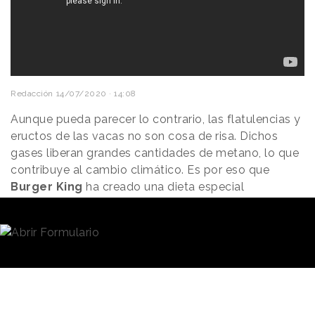
Redacción
14/07/2020 · 14:08
Aunque pueda parecer lo contrario, las flatulencias y
eructos de las vacas no son cosa de risa. Dichos
gases liberan grandes cantidades de metano, lo que
contribuye al cambio climático. Es por eso que
Burger King
ha creado una dieta especial
agregando hierba de limón para reducir las emisiones
de su cadena de producción en aproximadamente un
33%.
El metano y la digestión de las vacas protagonizan
el último spot de la cadena de restaurantes, que, a
partir del 14 de julio, comenzará a ofrecer una