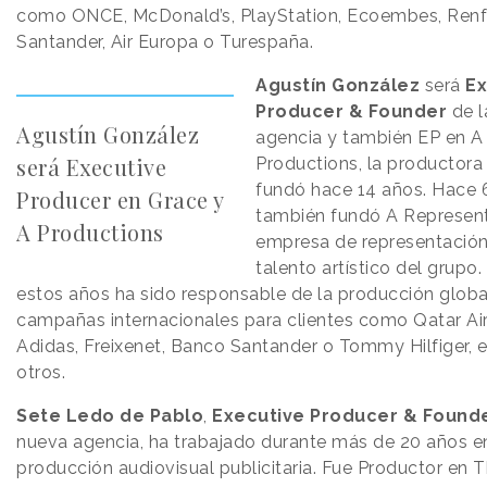
como ONCE, McDonald’s, PlayStation, Ecoembes, Renf
Santander, Air Europa o Turespaña.
Agustín González
será
Ex
Producer & Founder
de l
Agustín González
agencia y también EP en A
será Executive
Productions, la productora
fundó hace 14 años. Hace 
Producer en Grace y
también fundó A Represent
A Productions
empresa de representació
talento artístico del grupo
estos años ha sido responsable de la producción globa
campañas internacionales para clientes como Qatar Ai
Adidas, Freixenet, Banco Santander o Tommy Hilfiger, e
otros.
Sete Ledo de Pablo
,
Executive Producer & Found
nueva agencia, ha trabajado durante más de 20 años en
producción audiovisual publicitaria. Fue Productor en T