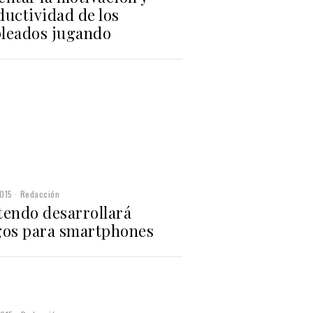
ductividad de los
leados jugando
015
Redacción
tendo desarrollará
gos para smartphones