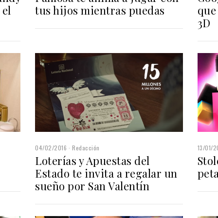
 el
tus hijos mientras puedas
que 
3D
04/02/2016
Redacción
13/01/2
Loterías y Apuestas del
Stol
Estado te invita a regalar un
pet
sueño por San Valentín