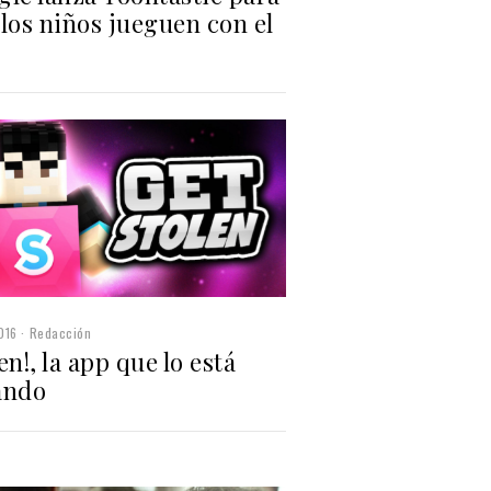
los niños jueguen con el
016
Redacción
en!, la app que lo está
ando