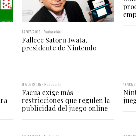
pro
emp
14/07/2015
Redacción
Fallece Satoru Iwata,
presidente de Nintendo
07/05/2015
Redacción
17/03/2
Facua exige más
Nin
ara
restricciones que regulen la
jue
publicidad del juego online