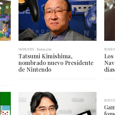
14/09/2015
Redacción
10/08/
Tatsumi Kimishima,
Los
nombrado nuevo Presidente
Nav
de Nintendo
día
01/07/
Gam
fome