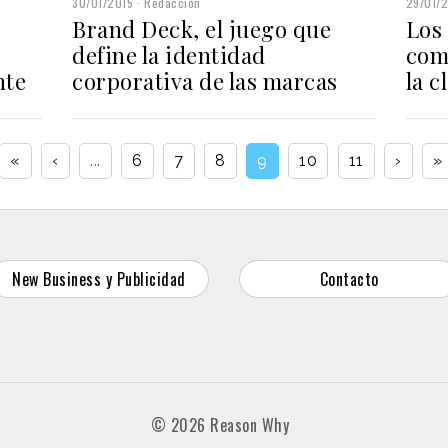
30/01/2015
Redacción
29/01/
Brand Deck, el juego que
Los
define la identidad
com
nte
corporativa de las marcas
la c
«
‹
...
6
7
8
9
10
11
›
»
New Business y Publicidad
Contacto
© 2026 Reason Why