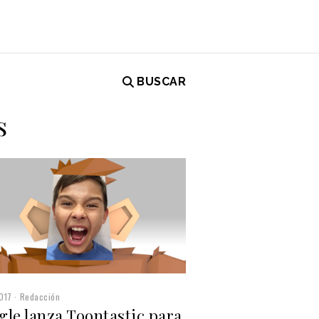
BUSCAR
s
017
Redacción
gle lanza Toontastic para