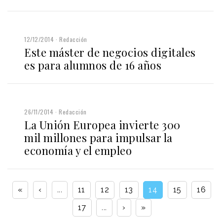
12/12/2014
Redacción
Este máster de negocios digitales
es para alumnos de 16 años
26/11/2014
Redacción
La Unión Europea invierte 300
mil millones para impulsar la
economía y el empleo
«
‹
...
11
12
13
14
15
16
17
...
›
»