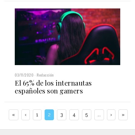
03/11/2020
Redacción
El 65% de los internautas
españoles son gamers
«
‹
1
2
3
4
5
...
›
»