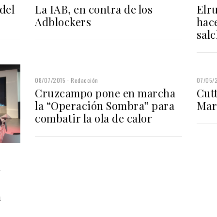
del
La IAB, en contra de los
Elr
Adblockers
hac
sal
08/07/2015
Redacción
07/05/
Cruzcampo pone en marcha
Cutt
la “Operación Sombra” para
Mar
combatir la ola de calor
a