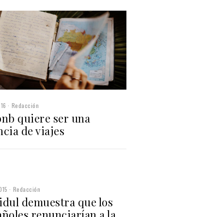
016
Redacción
bnb quiere ser una
cia de viajes
015
Redacción
idul demuestra que los
ñoles renunciarían a la