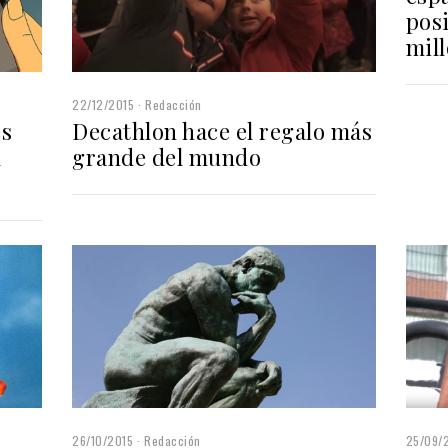
posi
mil
22/12/2015
Redacción
es
Decathlon hace el regalo más
l
grande del mundo
26/10/2015
Redacción
25/09/