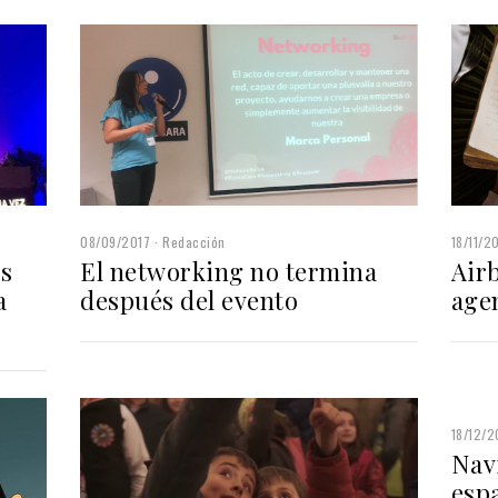
08/09/2017
Redacción
18/11/2
os
El networking no termina
Air
a
después del evento
agen
18/12/2
Nav
espa