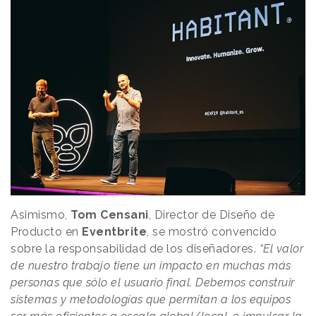
Asimismo,
Tom Censani
, Director de Diseño de
Producto en
Eventbrite
, se mostró convencido
sobre la responsabilidad de los diseñadores.
“El valor
de nuestro trabajo tiene un impacto en muchas más
personas que sólo el usuario final. Debemos construir
sistemas y metodologías que permitan a los equipos