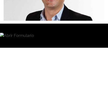
Redacción
24/06/2019 · 13:50
Cada día, más de 250 millones de usuarios en todo el
mundo ingresan a
Pinterest
en busca de inspiración.
De esa cifra, 11 millones son españoles. Es por eso
que para
la
red social
y buscador de imágenes, reunir
contenidos visuales relevantes para su
audiencia
según el mercado, es uno de los elementos
fundamentales de su
estrategia
.
Como actor dentro de la
comunidad
publicitaria
Marcas y
internacional, Pinterest
publicaciones
estuvo presente en
Cannes
Lions 2019
, donde hablamos
editoriales