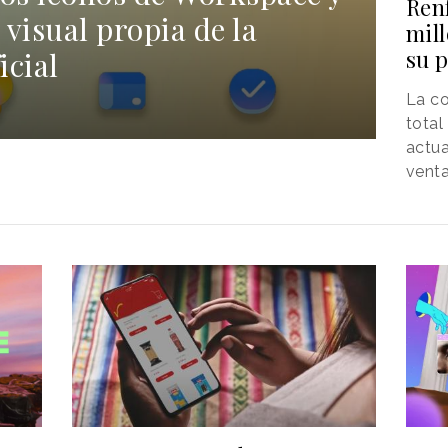
Renf
 visual propia de la
mil
su 
icial
La c
total
actua
venta