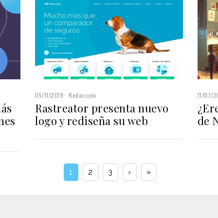
05/11/2019
Redacción
11/07/2
más
Rastreator presenta nuevo
¿Er
ones
logo y rediseña su web
de 
1
2
3
›
»