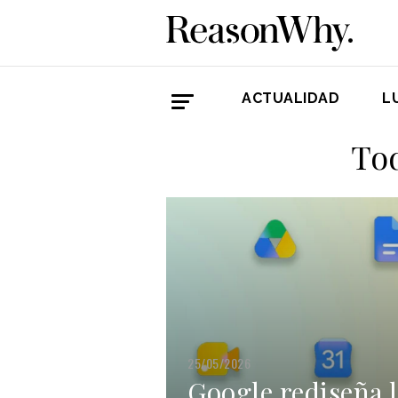
ACTUALIDAD
L
Tod
25/05/2026
Google rediseña 