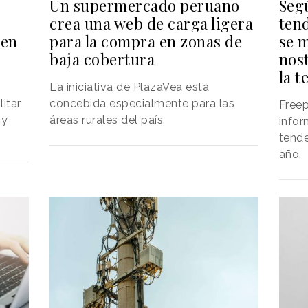
Un supermercado peruano
Segú
crea una web de carga ligera
tend
 en
para la compra en zonas de
se 
baja cobertura
nost
la t
La iniciativa de PlazaVea está
litar
concebida especialmente para las
Free
 y
áreas rurales del país.
infor
tende
año.