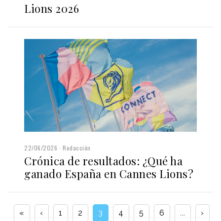
Lions 2026
22/06/2026
Redacción
Crónica de resultados: ¿Qué ha
ganado España en Cannes Lions?
«
‹
1
2
3
4
5
6
...
›