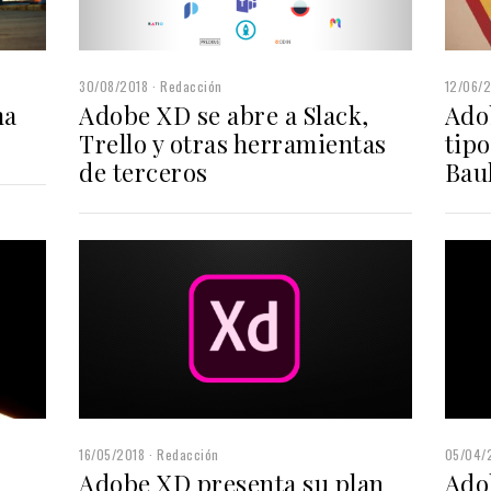
30/08/2018
Redacción
12/06/
ma
Adobe XD se abre a Slack,
Ado
Trello y otras herramientas
tipo
de terceros
Bau
16/05/2018
Redacción
05/04/
Adobe XD presenta su plan
Ado