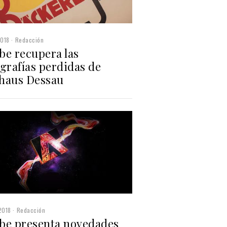
2018
Redacción
be recupera las
grafías perdidas de
haus Dessau
2018
Redacción
be presenta novedades