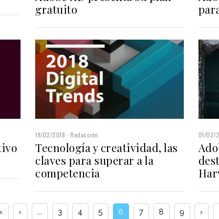
gratuito
par
19/02/2018
Redacción
01/02/
tivo
Tecnología y creatividad, las
Ado
claves para superar a la
des
competencia
Har
«
‹
...
3
4
5
6
7
8
9
›