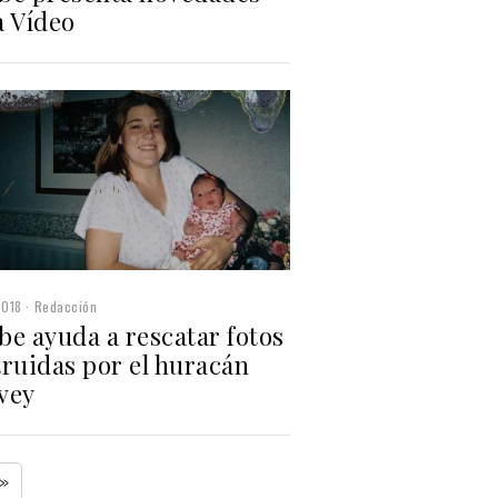
a Vídeo
2018
Redacción
be ayuda a rescatar fotos
truidas por el huracán
vey
»