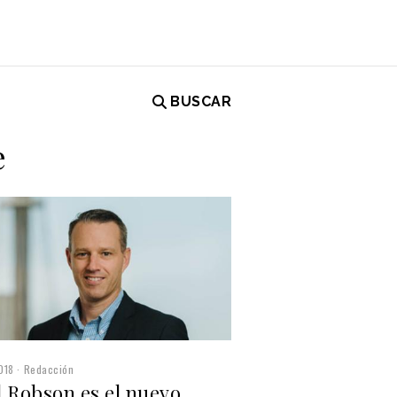
BUSCAR
e
018
Redacción
l Robson es el nuevo