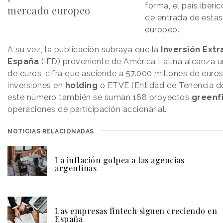
forma, el país ibéri
mercado europeo
de entrada de estas
europeo.
A su vez, la publicación subraya que la
Inversión Extr
España
(IED) proveniente de América Latina alcanza u
de euros, cifra que asciende a 57.000 millones de euros 
inversiones en
holding
o ETVE (Entidad de Tenencia de 
este número también se suman 168 proyectos
greenf
operaciones de participación accionarial.
NOTICIAS RELACIONADAS
La inflación golpea a las agencias
argentinas
Las empresas fintech siguen creciendo en
España