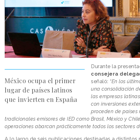
Durante la presenta
consejera delegad
México ocupa el primer
señaló:
“En los últi
lugar de países latinos
una consolidación de
las empresas latina
que invierten en España
con inversiones exte
proceden de países 
tradicionales emisores de IED como Brasil, México y Chile
operaciones abarcan prácticamente todos los sectores d
A lo largo de seis publicaciones destinadas a distintos p