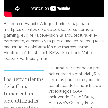
Basada en Francia, Allegorithmic trabaja para
múltiples clientes de diversos sectores como el
gaming
, el cine, la televisión, la arquitectura, el e-
commerce, el diseño y la publicidad, entre los que se
encuentra la colaboración con marcas como
Electronic Arts, Ubisoft, BMW, Ikea, Louis Vuitton,
Foster + Partners y más.
La firma es reconocida por
haber creado material
3D
y
Las herramientas
texturas para la mayoría de
de la firma
los títulos de la industria de
videojuegos (AAA),
francesa han
incluyendo Call of Duty,
sido utilizadas
Assassin's Creed y Forza.
en reconocidos