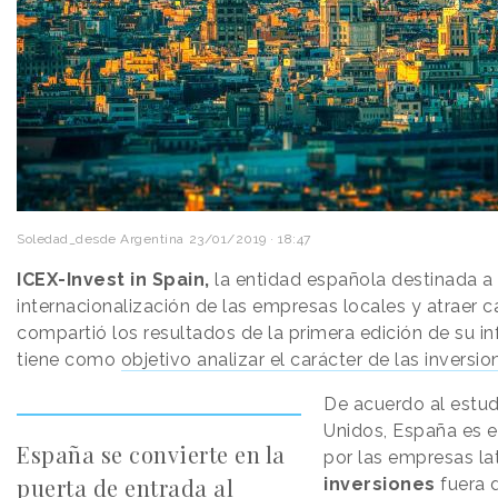
Soledad_desde Argentina
23/01/2019 · 18:47
ICEX-Invest in Spain,
la entidad española destinada a
internacionalización de las empresas locales y atraer ca
compartió los resultados de la primera edición de su 
tiene como
objetivo analizar el carácter de las inversio
De acuerdo al estud
Unidos, España es el
España se convierte en la
por las empresas lat
puerta de entrada al
inversiones
fuera d